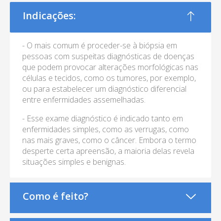
Indicações:
- O mais comum é proceder-se à biópsia em
pessoas com suspeitas diagnósticas de doenças
que podem provocar alterações morfológicas nas
células e tecidos, como os tumores, por exemplo,
ou para estabelecer um diagnóstico diferencial
entre enfermidades assemelhadas.
- Esse exame diagnóstico é indicado tanto em
enfermidades simples, como as verrugas, como
nas mais graves, como o câncer. Embora o termo
desperte certa apreensão, a maioria delas revela
situações simples e benignas.
Como é feito?